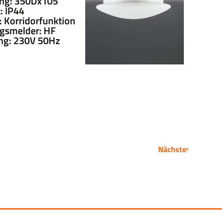
ng: 350Dx105
: IP44
 Korridorfunktion
gsmelder: HF
ng: 230V 50Hz
Nächste