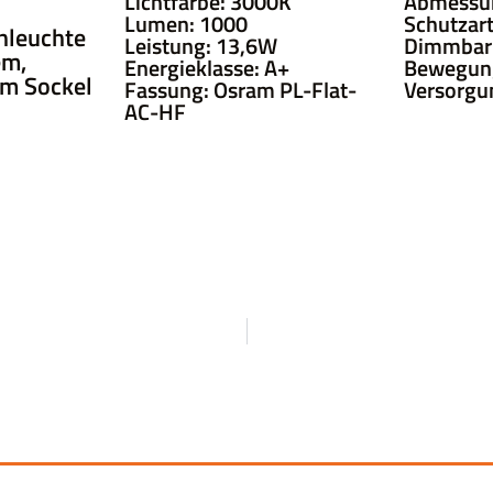
Lichtfarbe: 3000K
Abmessu
Lumen: 1000
Schutzart
nleuchte
Leistung: 13,6W
Dimmbar:
em,
Energieklasse: A+
Bewegun
em Sockel
Fassung: Osram PL-Flat-
Versorgu
AC-HF