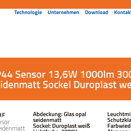
Technologie
Unternehmen
Download
Kontak
IP44 Sensor 13,6W 1000lm 300
idenmatt Sockel Duroplast w
Abdeckung: Glas opal
Leuchtmi
HF
seidenmatt
Schutzklas
nsor
Sockel: Duroplast weiß
Farbwied
eidenmatt