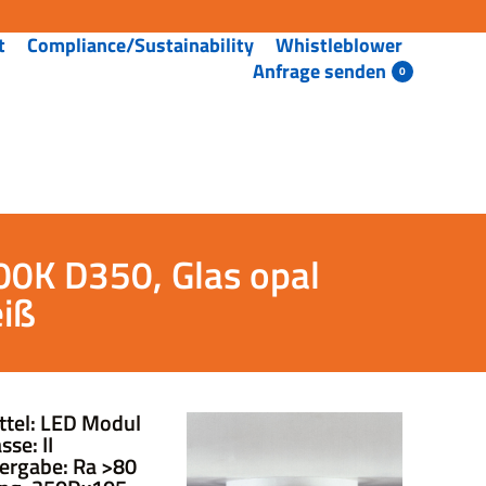
t
Compliance/Sustainability
Whistleblower
Anfrage senden
0K D350, Glas opal
eiß
ttel: LED Modul
se: II
ergabe: Ra >80