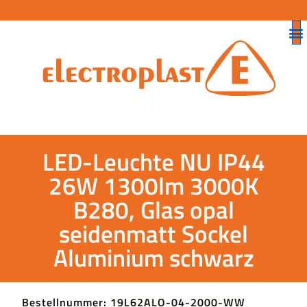
LED-Leuchte NU IP44
26W 1300lm 3000K
B280, Glas opal
seidenmatt Sockel
Aluminium schwarz
Bestellnummer: 19L62ALO-04-2000-WW