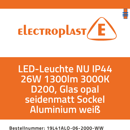
LED-Leuchte NU IP44
26W 1300lm 3000K
D200, Glas opal
seidenmatt Sockel
Aluminium weiß
Bestellnummer: 19L41ALO-06-2000-WW