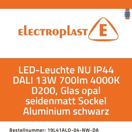
LED-Leuchte NU IP44
DALI 13W 700lm 4000K
D200, Glas opal
seidenmatt Sockel
Aluminium schwarz
Bestellnummer: 19L41ALO-04-NW-DA