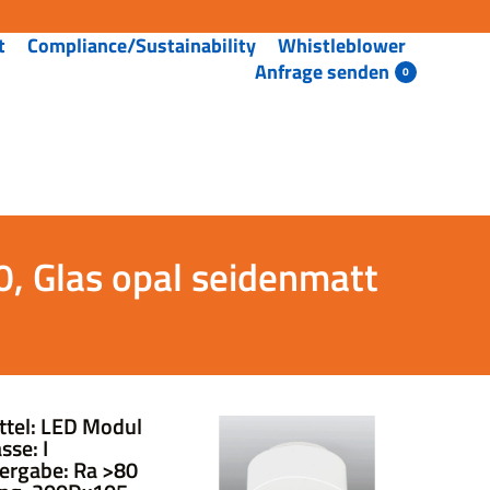
t
Compliance/Sustainability
Whistleblower
Anfrage senden
 Glas opal seidenmatt
ttel: LED Modul
sse: I
ergabe: Ra >80