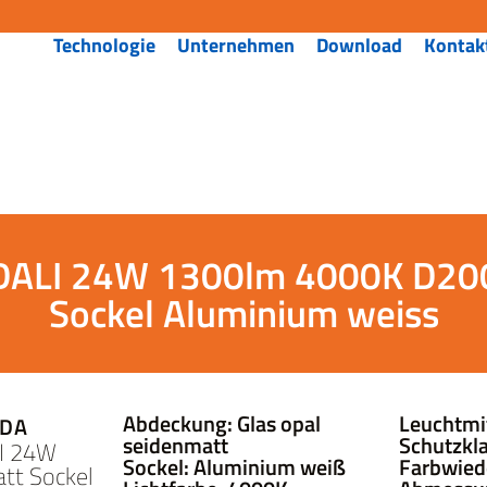
Technologie
Unternehmen
Download
Kontak
DALI 24W 1300lm 4000K D200,
Sockel Aluminium weiss
Abdeckung: Glas opal
Leuchtmi
-DA
seidenmatt
Schutzkla
LI 24W
Sockel: Aluminium weiß
Farbwied
tt Sockel