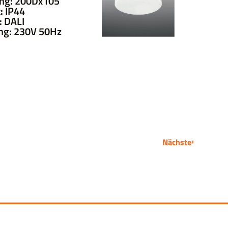
ng: 200Dx105
: IP44
 DALI
ng: 230V 50Hz
Nächste