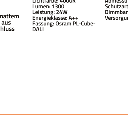
Lichtfarbe: 4000K
Abmessu
Lumen: 1300
Schutzart
Leistung: 24W
Dimmbar:
 mattem
Energieklasse: A++
Versorgu
l aus
Fassung: Osram PL-Cube-
chluss
DALI