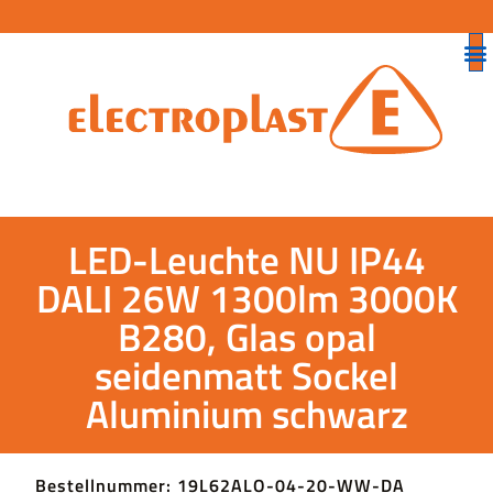
LED-Leuchte NU IP44
DALI 26W 1300lm 3000K
B280, Glas opal
seidenmatt Sockel
Aluminium schwarz
Bestellnummer: 19L62ALO-04-20-WW-DA