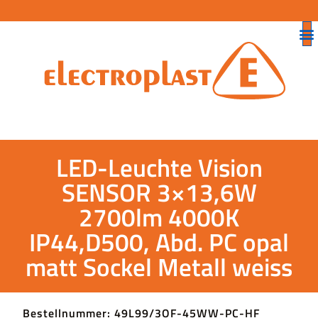
LED-Leuchte Vision
SENSOR 3×13,6W
2700lm 4000K
IP44,D500, Abd. PC opal
matt Sockel Metall weiss
Bestellnummer: 49L99/3OF-45WW-PC-HF