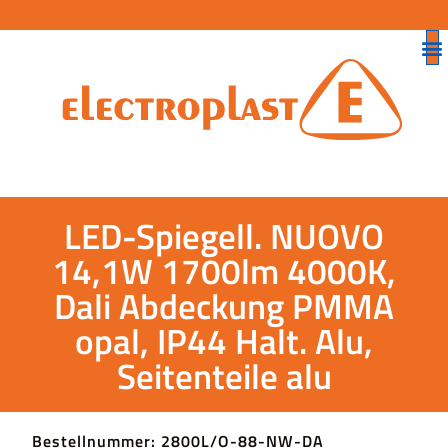
LED-Spiegell. NUOVO
14,1W 1700lm 4000K,
Dali Abdeckung PMMA
opal, IP44 Halt. Alu,
Seitenteile alu
Bestellnummer: 2800L/O-88-NW-DA