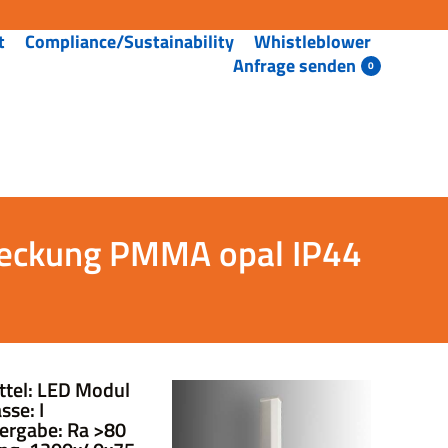
t
Compliance/Sustainability
Whistleblower
Anfrage senden
deckung PMMA opal IP44
ttel: LED Modul
sse: I
ergabe: Ra >80