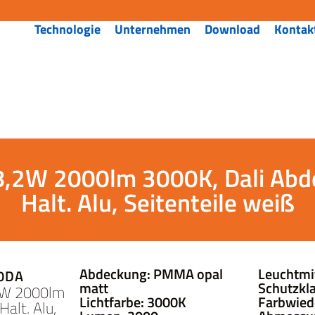
Technologie
Unternehmen
Download
Kontak
8,2W 2000lm 3000K, Dali Ab
Halt. Alu, Seitenteile weiß
Abdeckung: PMMA opal
Leuchtmi
0DA
matt
Schutzkla
2W 2000lm
Lichtfarbe: 3000K
Farbwied
alt. Alu,