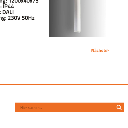
ng: 1200x40x75
: IP44
 DALI
ng: 230V 50Hz
Nächste