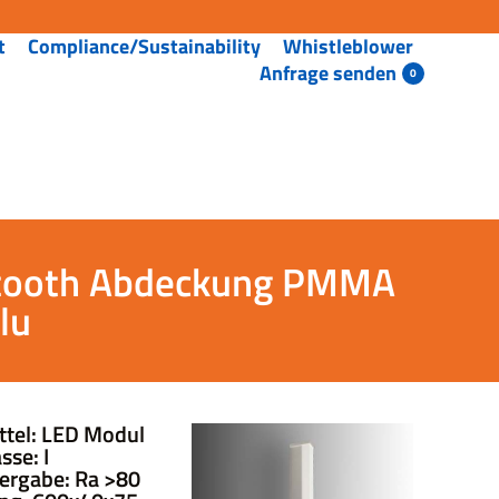
t
Compliance/Sustainability
Whistleblower
Anfrage senden
etooth Abdeckung PMMA
lu
ttel: LED Modul
sse: I
ergabe: Ra >80