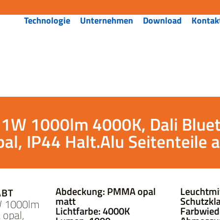
Technologie
Unternehmen
Download
Kontak
9,1W 1000lm 4000K, Dali Blu
pal, IP44 Halt.Alu Seitenteile a
Abdeckung: PMMA opal
Leuchtmi
ABT
matt
Schutzkla
W 1000lm
Lichtfarbe: 4000K
Farbwied
opal,