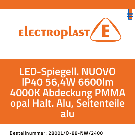
LED-Spiegell. NUOVO
IP40 56,4W 6600lm
4000K Abdeckung PMMA
opal Halt. Alu, Seitenteile
alu
Bestellnummer: 2800L/O-88-NW/2400