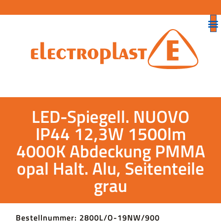
LED-Spiegell. NUOVO
IP44 12,3W 1500lm
4000K Abdeckung PMMA
opal Halt. Alu, Seitenteile
grau
Bestellnummer: 2800L/O-19NW/900