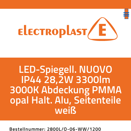
LED-Spiegell. NUOVO
IP44 28,2W 3300lm
3000K Abdeckung PMMA
opal Halt. Alu, Seitenteile
weiß
Bestellnummer: 2800L/O-06-WW/1200