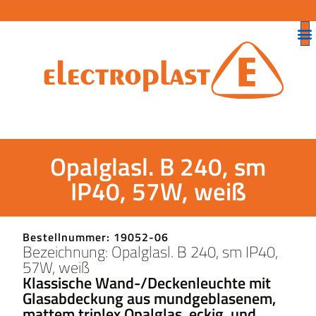
Opalglasl. B 240, sm
IP40, 57W, weiß
Bestellnummer: 19052-06
Bezeichnung: Opalglasl. B 240, sm IP40,
57W, weiß
Klassische Wand-/Deckenleuchte mit
Glasabdeckung aus mundgeblasenem,
mattem triplex Opalglas, eckig, und