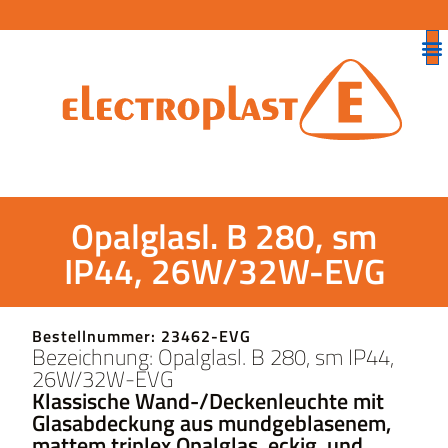
Opalglasl. B 280, sm
IP44, 26W/32W-EVG
Bestellnummer: 23462-EVG
Bezeichnung: Opalglasl. B 280, sm IP44,
26W/32W-EVG
Klassische Wand-/Deckenleuchte mit
Glasabdeckung aus mundgeblasenem,
mattem triplex Opalglas, eckig, und