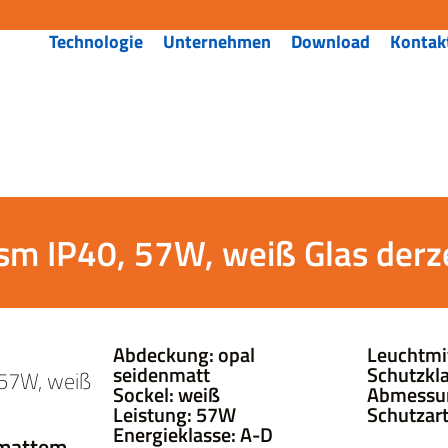
Technologie
Unternehmen
Download
Kontak
sm IP40, 57W, weiß Glas derzei
Abdeckung: opal
Leuchtmit
seidenmatt
Schutzklas
 57W, weiß
Sockel: weiß
Abmessu
Leistung: 57W
Schutzart
Energieklasse: A-D
 mattem