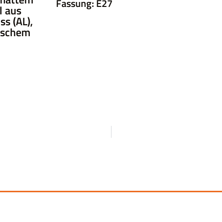
Fassung: E27
l aus
s (AL),
tischem