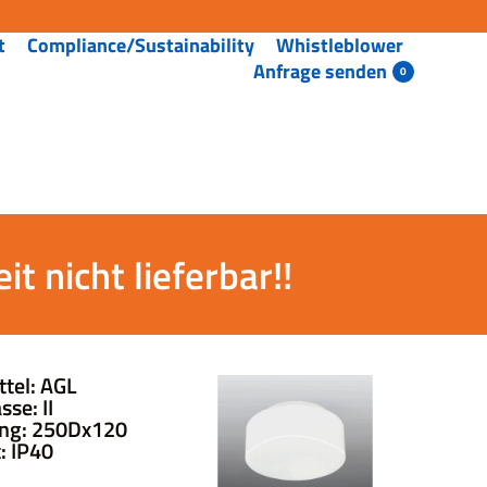
t
Compliance/Sustainability
Whistleblower
Anfrage senden
t nicht lieferbar!!
tel: AGL
se: II
ng: 250Dx120
: IP40