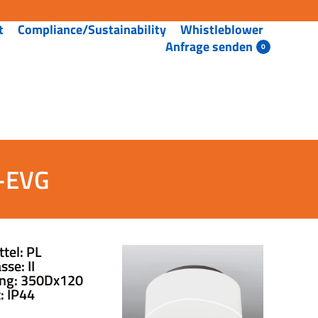
t
Compliance/Sustainability
Whistleblower
Anfrage senden
W-EVG
tel: PL
se: II
ng: 350Dx120
: IP44