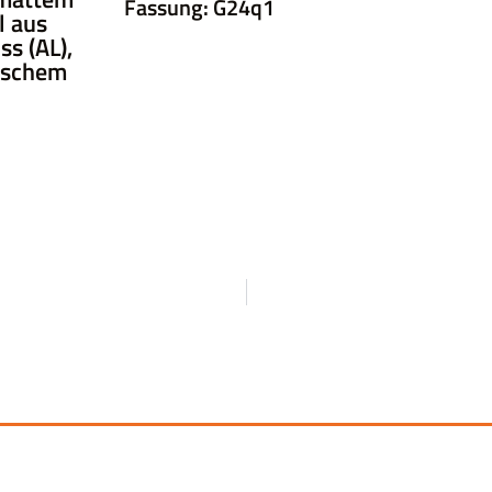
Fassung: G24q1
l aus
s (AL),
tischem