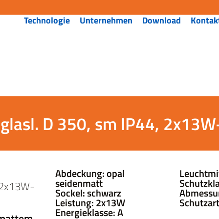
Technologie
Unternehmen
Download
Kontak
glasl. D 350, sm IP44, 2x13
Abdeckung: opal
Leuchtmit
seidenmatt
Schutzklas
, 2x13W-
Sockel: schwarz
Abmessu
Leistung: 2x13W
Schutzart
Energieklasse: A
 mattem