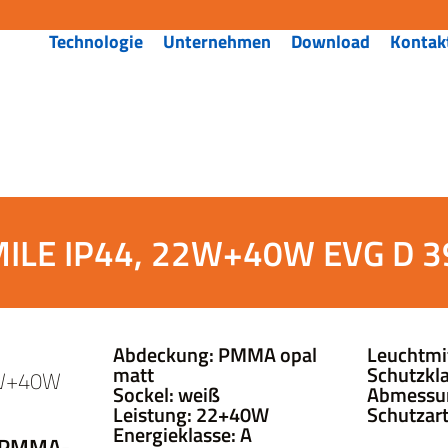
Technologie
Unternehmen
Download
Kontak
SMILE IP44, 22W+40W EVG D 3
Abdeckung: PMMA opal
Leuchtmit
matt
Schutzkla
22W+40W
Sockel: weiß
Abmessu
Leistung: 22+40W
Schutzart
Energieklasse: A
erPMMA-