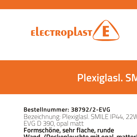
Plexiglasl. 
Bestellnummer: 38792/2-EVG
Bezeichnung: Plexiglasl. SMILE IP44, 
EVG D 390, opal matt
Formschöne, sehr flache, runde
Wand-/Deckenleuchte mit opal-matt