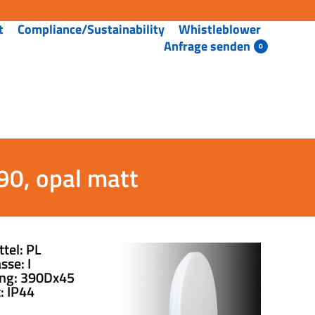
t
Compliance/Sustainability
Whistleblower
Anfrage senden
90, opal matt
tel: PL
sse: I
ng: 390Dx45
: IP44