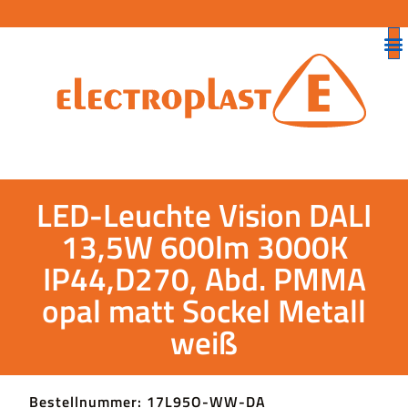
LED-Leuchte Vision DALI
13,5W 600lm 3000K
IP44,D270, Abd. PMMA
opal matt Sockel Metall
weiß
Bestellnummer: 17L95O-WW-DA