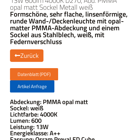
13W 600lm 4000K D270, Abd. PMMA
opal matt Sockel Metall weiß
Formschöne, sehr flache, linsenförmige,
runde Wand-/Deckenleuchte mit opal-
matter PMMA-Abdeckung und einem
Sockel aus Stahlblech, weiß, mit
Federnverschluss
Zurück
Datenblatt (PDF)
Artikel Anfrage
Abdeckung: PMMA opal matt
Sockel: weiß
Lichtfarbe: 4000K
Lumen: 600
Leistung: 13W
Energieklasse: A++
Fassung: Osram PrevaLED Cube