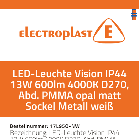
LED-Leuchte Vision IP44
13W 600lm 4000K D270,
Abd. PMMA opal matt
Sockel Metall weiß
Bestellnummer: 17L95O-NW
Bezeichnung: LED-Leuchte Vision IP44