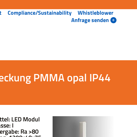
t
Compliance/Sustainability
Whistleblower
Anfrage senden
deckung PMMA opal IP44
ttel: LED Modul
sse: I
ergabe: Ra >80