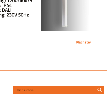
ng: 1200x40x75
: IP44
 DALI
ng: 230V 50Hz
Nächste