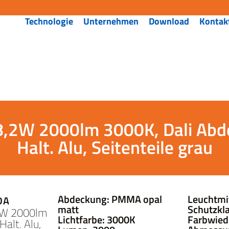
Technologie
Unternehmen
Download
Kontak
8,2W 2000lm 3000K, Dali Ab
Halt. Alu, Seitenteile grau
Abdeckung: PMMA opal
Leuchtmi
DA
matt
Schutzkla
2W 2000lm
Lichtfarbe: 3000K
Farbwied
alt. Alu,