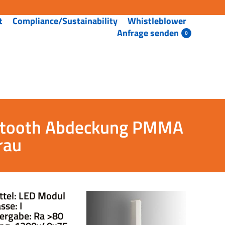
t
Compliance/Sustainability
Whistleblower
Anfrage senden
uetooth Abdeckung PMMA
rau
ttel: LED Modul
sse: I
ergabe: Ra >80