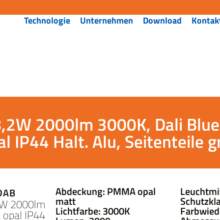
Technologie
Unternehmen
Download
Kontak
8,2W 2000lm 3000K, Dali Bl
al IP44 Halt. Alu, Seitenteile g
Abdeckung: PMMA opal
Leuchtmi
DAB
matt
Schutzkla
2W 2000lm
Lichtfarbe: 3000K
Farbwied
 opal IP44